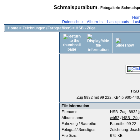
Schmalspuralbum
- Fotogalerie Schmalspu
Hom
Datenschutz
::
Album list
::
Last uploads
::
Las
Home
>
Zeichnungen (Farbgrafiken)
>
HSB - Züge
HSB 
Zug 8932 mit 99 222, KB4ip 900-440
File information
Filename:
HSB_Zug_8932.j
Album name:
wb52
/
HSB - Züg
Fahrzeug / Baureihe:
Baureihe 99.22
Fotograf / Sonstiges:
Zeichnung: Joachi
File Size:
675 KB