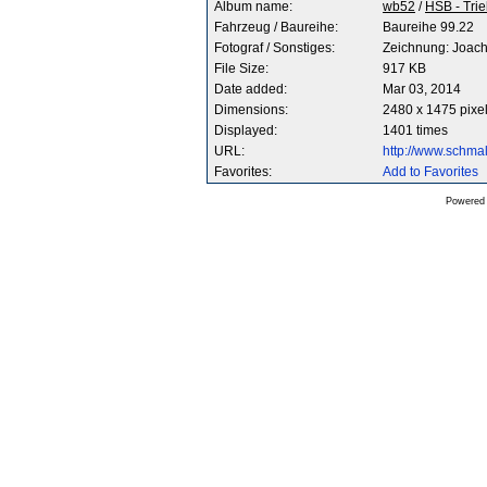
Album name:
wb52
/
HSB - Tri
Fahrzeug / Baureihe:
Baureihe 99.22
Fotograf / Sonstiges:
Zeichnung: Joach
File Size:
917 KB
Date added:
Mar 03, 2014
Dimensions:
2480 x 1475 pixe
Displayed:
1401 times
URL:
http://www.schm
Favorites:
Add to Favorites
Powered