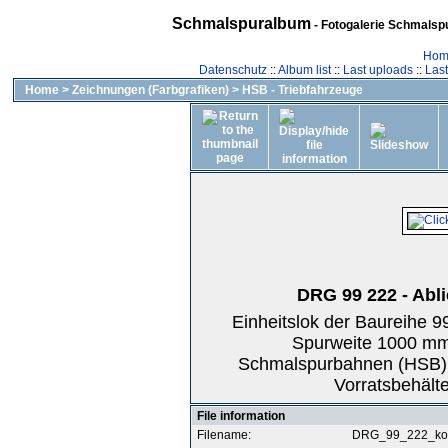
Schmalspuralbum
- Fotogalerie Schmalspu
Hom
Datenschutz
::
Album list
::
Last uploads
::
Las
Home
>
Zeichnungen (Farbgrafiken)
>
HSB - Triebfahrzeuge
DRG 99 222 - Abli
Einheitslok der Baureihe 9
Spurweite 1000 mm,
Schmalspurbahnen (HSB), 
Vorratsbehält
File information
Filename:
DRG_99_222_kom