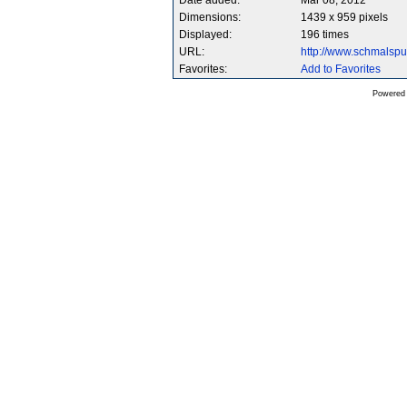
Date added:
Mar 08, 2012
Dimensions:
1439 x 959 pixels
Displayed:
196 times
URL:
http://www.schmalsp
Favorites:
Add to Favorites
Powered