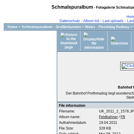
Schmalspuralbum
- Fotogalerie Schmalspu
Hom
Datenschutz
::
Album list
::
Last uploads
::
Las
Home
>
Schmalspuralbum - Großbritannien
>
Wales - Ffestiniog Railway
>
Bahnhof 
Der Bahnhof Porthmadog liegt wunderschön
Stell
File information
Filename:
UK_2011_2_1578.J
Album name:
Feldbahner
/
FR
Aufnahmedatum:
19.04.2011
File Size:
328 KB