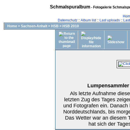
Schmalspuralbum
- Fotogalerie Schmalspu
Hom
Datenschutz
::
Album list
::
Last uploads
::
Las
Home
>
Sachsen-Anhalt
>
HSB
>
HSB 2010
Lumpensammler k
Als letzte Aufnahme diese
letzten Zug des Tages zeige
und Fotografen ein. Danach 
Norddeutschlands, bis morge
Das Wetter war an diesem T
hat sich der Tage