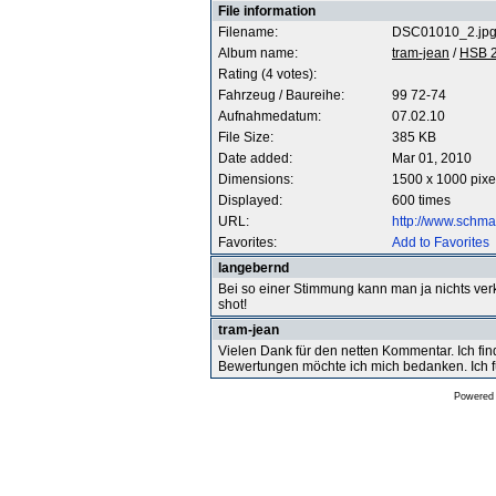
File information
Filename:
DSC01010_2.jp
Album name:
tram-jean
/
HSB 
Rating (4 votes):
Fahrzeug / Baureihe:
99 72-74
Aufnahmedatum:
07.02.10
File Size:
385 KB
Date added:
Mar 01, 2010
Dimensions:
1500 x 1000 pixe
Displayed:
600 times
URL:
http://www.schm
Favorites:
Add to Favorites
langebernd
Bei so einer Stimmung kann man ja nichts ver
shot!
tram-jean
Vielen Dank für den netten Kommentar. Ich find
Bewertungen möchte ich mich bedanken. Ich f
Powered