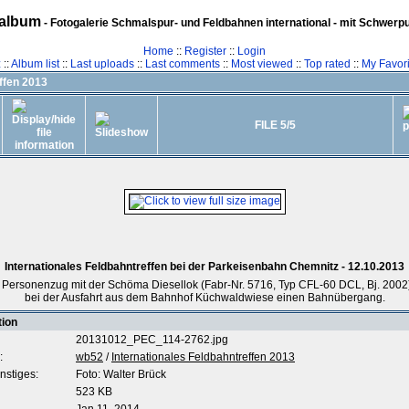
album
- Fotogalerie Schmalspur- und Feldbahnen international - mit Schwerp
Home
::
Register
::
Login
z
::
Album list
::
Last uploads
::
Last comments
::
Most viewed
::
Top rated
::
My Favori
ffen 2013
FILE 5/5
Internationales Feldbahntreffen bei der Parkeisenbahn Chemnitz - 12.10.2013
Personenzug mit der Schöma Diesellok (Fabr-Nr. 5716, Typ CFL-60 DCL, Bj. 2002)
bei der Ausfahrt aus dem Bahnhof Küchwaldwiese einen Bahnübergang.
tion
20131012_PEC_114-2762.jpg
:
wb52
/
Internationales Feldbahntreffen 2013
nstiges:
Foto: Walter Brück
523 KB