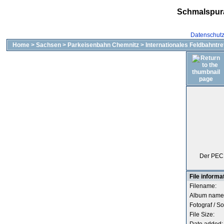
Schmalspur
Datenschut
Home
>
Sachsen
>
Parkeisenbahn Chemnitz
>
Internationales Feldbahntre
Der PEC 
File informa
Filename:
Album name
Fotograf / So
File Size: