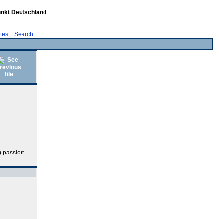
unkt Deutschland
tes
::
Search
 passiert