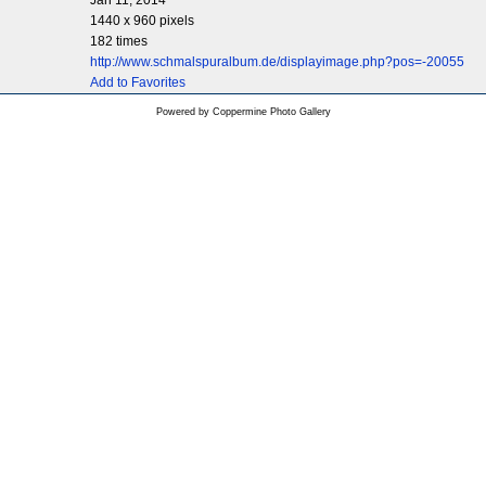
Jan 11, 2014
1440 x 960 pixels
182 times
http://www.schmalspuralbum.de/displayimage.php?pos=-20055
Add to Favorites
Powered by
Coppermine Photo Gallery