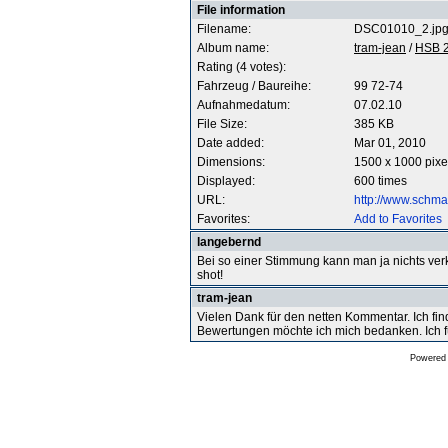
File information
Filename:
DSC01010_2.jp
Album name:
tram-jean
/
HSB 
Rating (4 votes):
Fahrzeug / Baureihe:
99 72-74
Aufnahmedatum:
07.02.10
File Size:
385 KB
Date added:
Mar 01, 2010
Dimensions:
1500 x 1000 pixe
Displayed:
600 times
URL:
http://www.schm
Favorites:
Add to Favorites
langebernd
Bei so einer Stimmung kann man ja nichts ver
shot!
tram-jean
Vielen Dank für den netten Kommentar. Ich find
Bewertungen möchte ich mich bedanken. Ich f
Powered