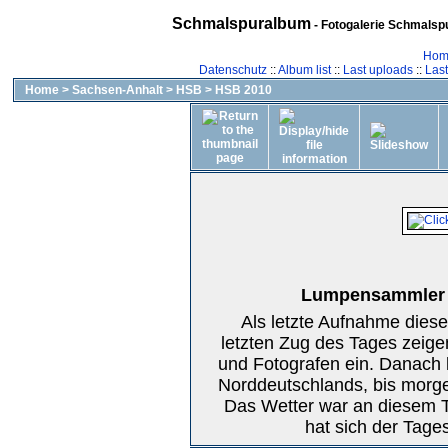
Schmalspuralbum
- Fotogalerie Schmalspu
Hom
Datenschutz
::
Album list
::
Last uploads
::
Las
Home
>
Sachsen-Anhalt
>
HSB
>
HSB 2010
Lumpensammler k
Als letzte Aufnahme diese
letzten Zug des Tages zeige
und Fotografen ein. Danach 
Norddeutschlands, bis morge
Das Wetter war an diesem T
hat sich der Tage