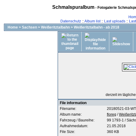
Schmalspuralbum
- Fotogalerie Schmalspu
Hom
Datenschutz
::
Album list
::
Last uploads
::
Las
Home
>
Sachsen
>
Weißeritztalbahn
>
Weißeritztalbahn - ab 2018
derzeit im täglich
File information
Filename:
20180521-03-W
Album name:
floreg
/
Weißeritz
Fahrzeug / Baureihe:
99 1793-1 / Sächs
Aufnahmedatum:
21.05.2018
File Size:
360 KB