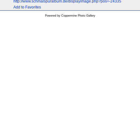
http://www.schmalspuralbum.de/displayimage.php?pos=-24335
Add to Favorites
Powered by
Coppermine Photo Gallery