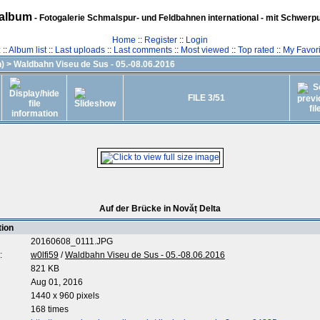
album
- Fotogalerie Schmalspur- und Feldbahnen international - mit Schwerp
Home
::
Register
::
Login
z
::
Album list
::
Last uploads
::
Last comments
::
Most viewed
::
Top rated
::
My Favori
)
>
Waldbahn Viseu de Sus - 05.-08.06.2016
FILE 3/51
Auf der Brücke in Novăț Delta
tion
20160608_0111.JPG
:
w0lfi59
/
Waldbahn Viseu de Sus - 05.-08.06.2016
821 KB
Aug 01, 2016
1440 x 960 pixels
168 times