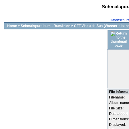
Schmalspur
Datenschut
Home
>
Schmalspuralbum - Rumänien
>
CFF Viseu de Sus (Wassertalbahn
File informa
Filename:
Album name
File Size:
Date added:
Dimensions:
Displayed: