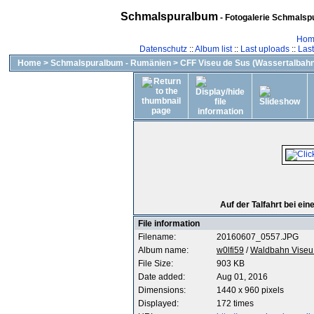
Schmalspuralbum
- Fotogalerie Schmalspu
Hom
Datenschutz
::
Album list
::
Last uploads
::
Las
Home
>
Schmalspuralbum - Rumänien
>
CFF Viseu de Sus (Wassertalbahn
Auf der Talfahrt bei ei
File information
Filename:
20160607_0557.JPG
Album name:
w0lfi59
/
Waldbahn Viseu 
File Size:
903 KB
Date added:
Aug 01, 2016
Dimensions:
1440 x 960 pixels
Displayed:
172 times