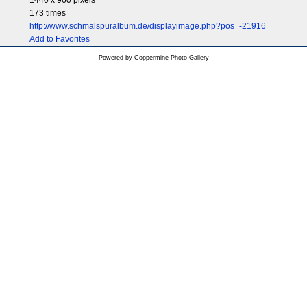
1440 x 960 pixels
173 times
http://www.schmalspuralbum.de/displayimage.php?pos=-21916
Add to Favorites
Powered by
Coppermine Photo Gallery