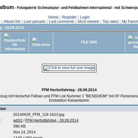
album
- Fotogalerie Schmalspur- und Feldbahnen international - mit Schwerp
Home
::
Register
::
Login
z
::
Album list
::
Last uploads
::
Last comments
::
Most viewed
::
Top rated
::
My Favori
g - 28.09.2014
FILE 8/60
FFM Herbstfahrtag - 28.09.2014
nzug mit Henschel Fabian und FFM Lok Nummer 1 "BESIGHEIM" mit HF Personenz
Endstation Kaiserdamm
tion
20140928_FFM_118-1623.jpg
:
wb52
/
FFM Herbstfahrtag - 28.09.2014
396 KB
Nov 14, 2014