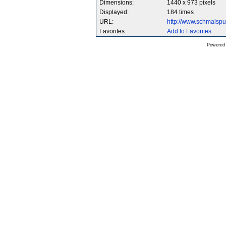
Dimensions:
1440 x 973 pixels
Displayed:
184 times
URL:
http://www.schmalsp
Favorites:
Add to Favorites
Powered