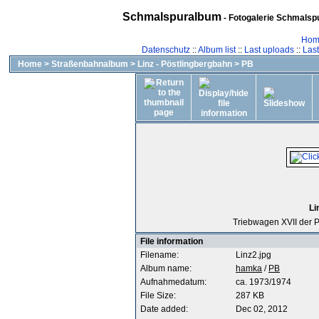
Schmalspuralbum
- Fotogalerie Schmalspu
Hom
Datenschutz
::
Album list
::
Last uploads
::
Las
Home
>
Straßenbahnalbum
>
Linz - Pöstlingbergbahn
>
PB
Li
Triebwagen XVII der P
File information
Filename:
Linz2.jpg
Album name:
hamka
/
PB
Aufnahmedatum:
ca. 1973/1974
File Size:
287 KB
Date added:
Dec 02, 2012