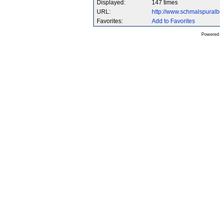
Displayed:
147 times
URL:
http://www.schmalspura
Favorites:
Add to Favorites
Powered