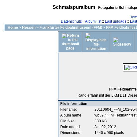
Schmalspuralbum
- Fotogalerie Schmalspu
Hom
Datenschutz
::
Album list
::
Last uploads
::
Las
Home
>
Hessen
>
Frankfurter Feldbahnmuseum (FFM)
>
FFM Feldbahnfest 
FFM Feldbahnfes
Rangierfahrt mit der LKM D11 Diese
File information
Filename:
20110604_FFM_102-954
Album name:
wb52
/
FFM Feldbahnfest 
File Size:
380 KB
Date added:
Jan 02, 2012
Dimensions:
1440 x 960 pixels