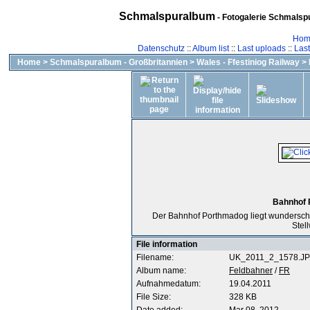
Schmalspuralbum
- Fotogalerie Schmalspu
Hom
Datenschutz
::
Album list
::
Last uploads
::
Las
Home
>
Schmalspuralbum - Großbritannien
>
Wales - Ffestiniog Railway
>
Bahnhof 
Der Bahnhof Porthmadog liegt wunderschön
Stell
File information
Filename:
UK_2011_2_1578.J
Album name:
Feldbahner
/
FR
Aufnahmedatum:
19.04.2011
File Size:
328 KB