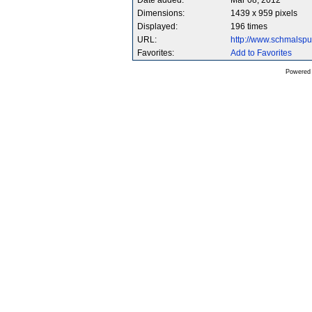
Date added:
Mar 08, 2012
Dimensions:
1439 x 959 pixels
Displayed:
196 times
URL:
http://www.schmalsp
Favorites:
Add to Favorites
Powered