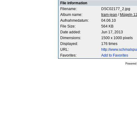
File information
Filename:
DSC02177_2.jpg
Album name:
tram-jean
/
Mügeln 12
Aufnahmedatum:
04.06.10
File Size:
564 KB
Date added:
Jun 17, 2013
Dimensions:
1500 x 1000 pixels
Displayed:
176 times
URL:
http://www.schmalsp
Favorites:
Add to Favorites
Powered