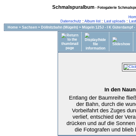
Schmalspuralbum
- Fotogalerie Schmalspu
Hom
Datenschutz
::
Album list
::
Last uploads
::
Las
Home
>
Sachsen
>
Döllnitzbahn (Mügeln)
>
Mügeln 125J - I K Güterdampf -
In den Naund
Entlang der Baumreihe fließ
der Bahn, durch die wun
Vorbeifahrt des Zuges dur
verlief, entschied der Ver
drücken und auf die Sonnen 
die Fotografen und blieb