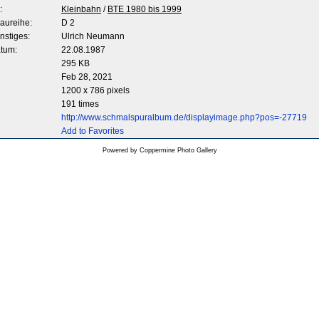
:
Kleinbahn
/
BTE 1980 bis 1999
aureihe:
D 2
nstiges:
Ulrich Neumann
tum:
22.08.1987
295 KB
Feb 28, 2021
1200 x 786 pixels
191 times
http://www.schmalspuralbum.de/displayimage.php?pos=-27719
Add to Favorites
Powered by
Coppermine Photo Gallery