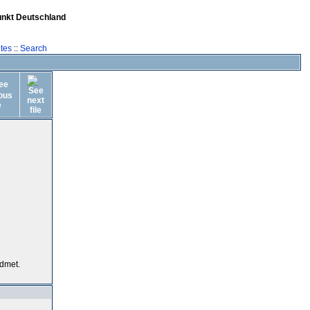
unkt Deutschland
tes
::
Search
dmet.