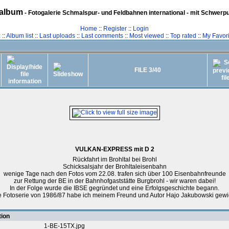
album
- Fotogalerie Schmalspur- und Feldbahnen international - mit Schwerp
Home
::
Register
::
Login
z
::
Album list
::
Last uploads
::
Last comments
::
Most viewed
::
Top rated
::
My Favori
FILE 3/40
VULKAN-EXPRESS mit D 2
Rückfahrt im Brohltal bei Brohl
Schicksalsjahr der Brohltaleisenbahn
wenige Tage nach den Fotos vom 22.08. trafen sich über 100 Eisenbahnfreunde
zur Rettung der BE in der Bahnhofgaststätte Burgbrohl - wir waren dabei!
In der Folge wurde die IBSE gegründet und eine Erfolgsgeschichte begann.
e Fotoserie von 1986/87 habe ich meinem Freund und Autor Hajo Jakubowski gewi
tion
1-BE-15TX.jpg