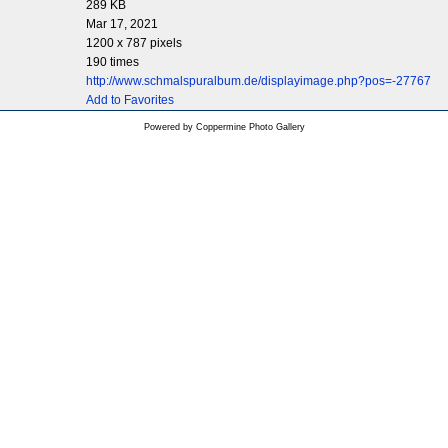
289 KB
Mar 17, 2021
1200 x 787 pixels
190 times
http://www.schmalspuralbum.de/displayimage.php?pos=-27767
Add to Favorites
Powered by
Coppermine Photo Gallery