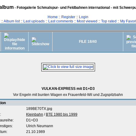
album
- Fotogalerie Schmalspur- und Feldbahnen international - mit Schwerp
Home
::
Register
::
Login
z
::
Album list
::
Last uploads
::
Last comments
::
Most viewed
::
Top rated
::
My Favori
FILE 18/40
VULKAN-EXPRESS mit D1+D3
Vor Engeln mit bunten Wagen ex Frauenfeld-Wil und Zugspitzbahn
tion
189BE70TX.jpg
:
Kleinbahn
/
BTE 1980 bis 1999
aureihe:
D1+D3
nstiges:
Ulrich Neumann
tum:
21.10.1989