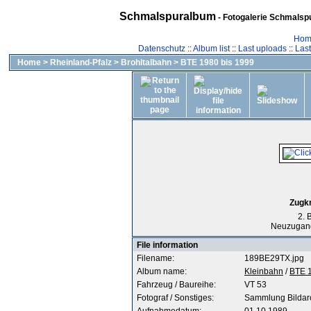
Schmalspuralbum
- Fotogalerie Schmalspu
Hom
Datenschutz
::
Album list
::
Last uploads
::
Las
Home
>
Rheinland-Pfalz
>
Brohltalbahn
>
BTE 1980 bis 1999
Zugkr
2. 
Neuzugan
File information
Filename:
189BE29TX.jpg
Album name:
Kleinbahn
/
BTE 1
Fahrzeug / Baureihe:
VT 53
Fotograf / Sonstiges:
Sammlung Bilda