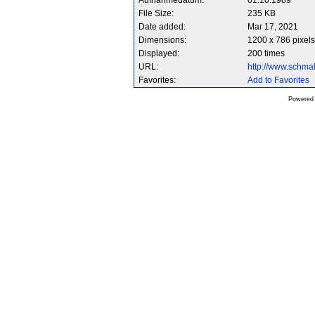
Aufnahmedatum:
01.10.1989
File Size:
235 KB
Date added:
Mar 17, 2021
Dimensions:
1200 x 786 pixels
Displayed:
200 times
URL:
http://www.schm
Favorites:
Add to Favorites
Powered