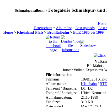
- Fotogalerie Schmalspur- und 
Schmalspuralbum
Hom
Datenschutz
::
Album list
::
Last uploads
::
Last
Home
>
Rheinland-Pfalz
>
Brohltalbahn
>
BTE 1980 bis 1999
Vulkan
Rückfahrt au
bunter Vulkan Express mit 
File information
Filename:
189BE23TX.jpg
Album name:
Kleinbahn
/
BTE 
Fahrzeug / Baureihe:
D1+D2
Fotograf / Sonstiges:
Ulrich Neumann
Aufnahmedatum:
21.10.1989
File Size:
319 KB
Date added:
Mar 17, 2021