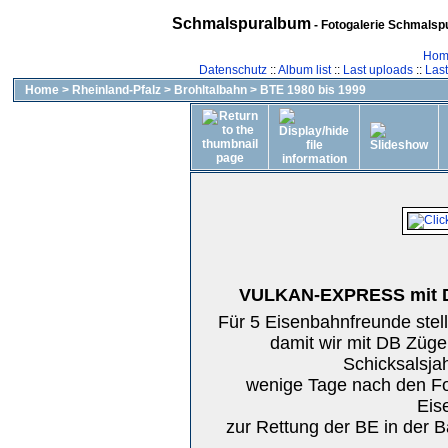
Schmalspuralbum
- Fotogalerie Schmalspu
Hom
Datenschutz
::
Album list
::
Last uploads
::
Las
Home
>
Rheinland-Pfalz
>
Brohltalbahn
>
BTE 1980 bis 1999
VULKAN-EXPRESS mit D 
Für 5 Eisenbahnfreunde stel
damit wir mit DB Züg
Schicksalsja
wenige Tage nach den Fot
Eis
zur Rettung der BE in der B