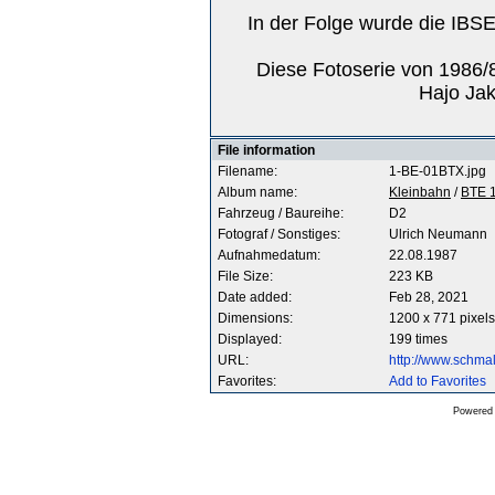
In der Folge wurde die IBS
Diese Fotoserie von 1986/
Hajo Ja
File information
Filename:
1-BE-01BTX.jpg
Album name:
Kleinbahn
/
BTE 1
Fahrzeug / Baureihe:
D2
Fotograf / Sonstiges:
Ulrich Neumann
Aufnahmedatum:
22.08.1987
File Size:
223 KB
Date added:
Feb 28, 2021
Dimensions:
1200 x 771 pixels
Displayed:
199 times
URL:
http://www.schm
Favorites:
Add to Favorites
Powered