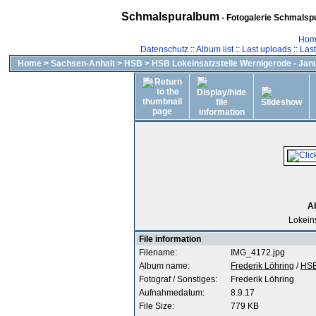
Schmalspuralbum
- Fotogalerie Schmalspu
Hom
Datenschutz
::
Album list
::
Last uploads
::
Las
Home
>
Sachsen-Anhalt
>
HSB
>
HSB Lokeinsatzstelle Wernigerode - Jan
A
Lokein
File information
Filename:
IMG_4172.jpg
Album name:
Frederik Löhring
/
HSB
Fotograf / Sonstiges:
Frederik Löhring
Aufnahmedatum:
8.9.17
File Size:
779 KB