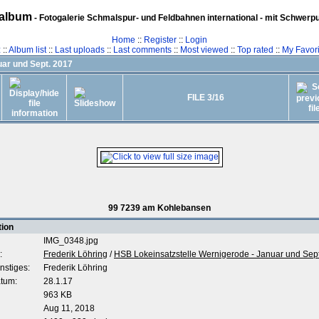
album
- Fotogalerie Schmalspur- und Feldbahnen international - mit Schwerp
Home
::
Register
::
Login
z
::
Album list
::
Last uploads
::
Last comments
::
Most viewed
::
Top rated
::
My Favori
uar und Sept. 2017
FILE 3/16
99 7239 am Kohlebansen
tion
IMG_0348.jpg
:
Frederik Löhring
/
HSB Lokeinsatzstelle Wernigerode - Januar und Sep
nstiges:
Frederik Löhring
tum:
28.1.17
963 KB
Aug 11, 2018