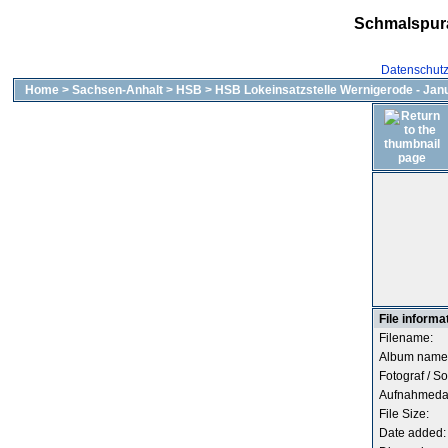
Schmalspur
Datenschut
Home
>
Sachsen-Anhalt
>
HSB
>
HSB Lokeinsatzstelle Wernigerode - Jan
File informa
Filename:
Album name
Fotograf / So
Aufnahmeda
File Size:
Date added: