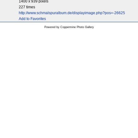
1400 x 939 pixels
227 times
http://www.schmalspuralbum.de/displayimage.php?pos=-26625
Add to Favorites
Powered by
Coppermine Photo Gallery