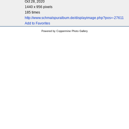
Oct 28, 2020
1440 x 956 pixels
185 times
http://www.schmalspuralbum.de/displayimage.php?pos=-27611
Add to Favorites
Powered by
Coppermine Photo Gallery