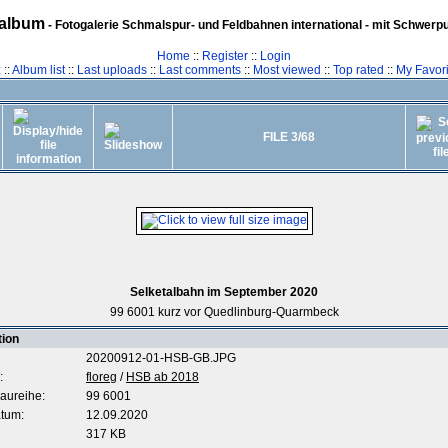
album
- Fotogalerie Schmalspur- und Feldbahnen international - mit Schwerp
Home
::
Register
::
Login
z
::
Album list
::
Last uploads
::
Last comments
::
Most viewed
::
Top rated
::
My Favori
FILE 3/68
Selketalbahn im September 2020
99 6001 kurz vor Quedlinburg-Quarmbeck
tion
20200912-01-HSB-GB.JPG
:
floreg
/
HSB ab 2018
aureihe:
99 6001
tum:
12.09.2020
317 KB