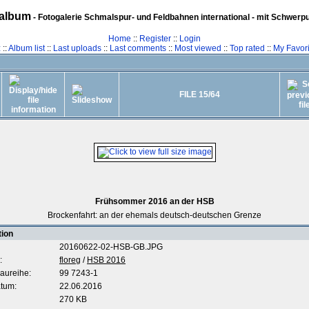
album
- Fotogalerie Schmalspur- und Feldbahnen international - mit Schwerp
Home
::
Register
::
Login
z
::
Album list
::
Last uploads
::
Last comments
::
Most viewed
::
Top rated
::
My Favori
FILE 15/64
Frühsommer 2016 an der HSB
Brockenfahrt: an der ehemals deutsch-deutschen Grenze
tion
20160622-02-HSB-GB.JPG
:
floreg
/
HSB 2016
aureihe:
99 7243-1
tum:
22.06.2016
270 KB