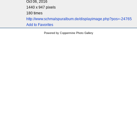
Oct 06, 2016
1440 x 947 pixels
180 times
http://www.schmalspuralbum.de/displayimage.php?pos=-24765
Add to Favorites
Powered by
Coppermine Photo Gallery