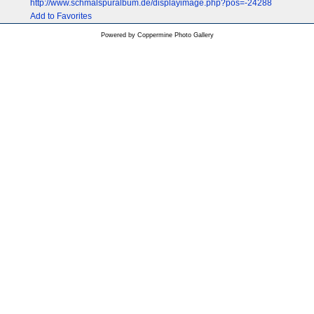
http://www.schmalspuralbum.de/displayimage.php?pos=-24288
Add to Favorites
Powered by
Coppermine Photo Gallery