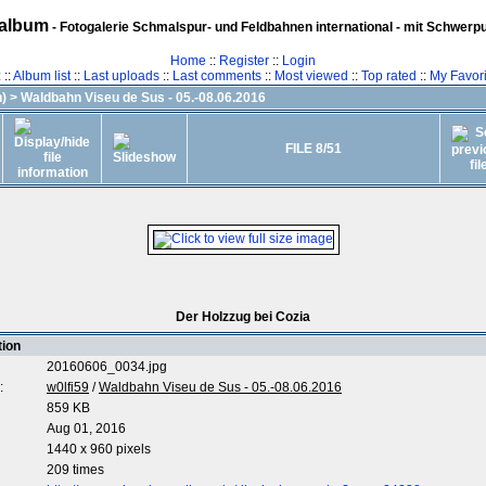
album
- Fotogalerie Schmalspur- und Feldbahnen international - mit Schwerp
Home
::
Register
::
Login
z
::
Album list
::
Last uploads
::
Last comments
::
Most viewed
::
Top rated
::
My Favori
)
>
Waldbahn Viseu de Sus - 05.-08.06.2016
FILE 8/51
Der Holzzug bei Cozia
tion
20160606_0034.jpg
:
w0lfi59
/
Waldbahn Viseu de Sus - 05.-08.06.2016
859 KB
Aug 01, 2016
1440 x 960 pixels
209 times