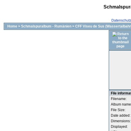
Schmalspur
Datenschut
Home
>
Schmalspuralbum - Rumänien
>
CFF Viseu de Sus (Wassertalbahn
File informa
Filename:
Album name
File Size:
Date added:
Dimensions:
Displayed: