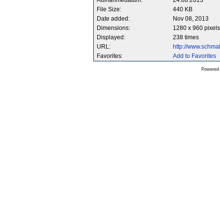
Aufnahmedatum:
24.08.2013
File Size:
440 KB
Date added:
Nov 08, 2013
Dimensions:
1280 x 960 pixels
Displayed:
238 times
URL:
http://www.schm
Favorites:
Add to Favorites
Powered