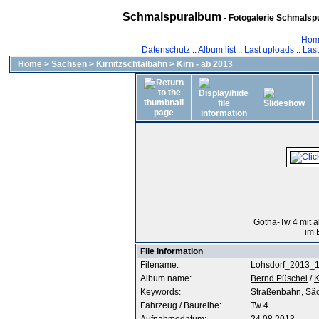
Schmalspuralbum
- Fotogalerie Schmalspu
Hom
Datenschutz
::
Album list
::
Last uploads
::
Las
Home
>
Sachsen
>
Kirnitzschtalbahn
>
Kirn - ab 2013
Gotha-Tw 4 mit a
im 
File information
Filename:
Lohsdorf_2013_
Album name:
Bernd Püschel
/
K
Keywords:
Straßenbahn,
Säc
Fahrzeug / Baureihe:
Tw 4