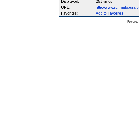
Displayed:
251 times
URL:
http://www.schmalspura
Favorites:
Add to Favorites
Powered