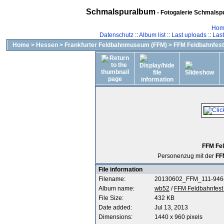
Schmalspuralbum
- Fotogalerie Schmalspu
Hom
Datenschutz
::
Album list
::
Last uploads
::
Las
Home
>
Hessen
>
Frankfurter Feldbahnmuseum (FFM)
>
FFM Feldbahnfest
FFM Fel
Personenzug mit der
FF
File information
Filename:
20130602_FFM_111-9464
Album name:
wb52
/
FFM Feldbahnfest
File Size:
432 KB
Date added:
Jul 13, 2013
Dimensions:
1440 x 960 pixels