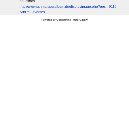
563 times
http://www.schmalspuralbum.de/displayimage.php?pos=-9115
Add to Favorites
Powered by
Coppermine Photo Gallery