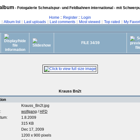
album
- Fotogalerie Schmalspur- und Feldbahnen international - mit Schwerp
Home
::
Register
::
Login
z
::
Album list
::
Last uploads
::
Last comments
::
Most viewed
::
Top rated
::
My Favori
FILE 34/39
Krauss Bn2t
tion
Krauss_Bn2t.jpg
:
wolfgang
/
HFD
tum:
1.8.2009
315 KB
Dec 17, 2009
1200 x 900 pixels