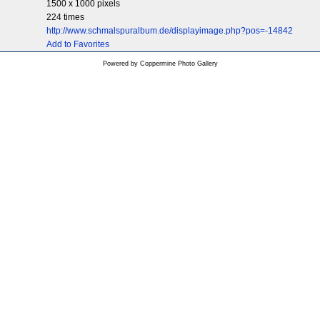
1500 x 1000 pixels
224 times
http://www.schmalspuralbum.de/displayimage.php?pos=-14842
Add to Favorites
Powered by
Coppermine Photo Gallery