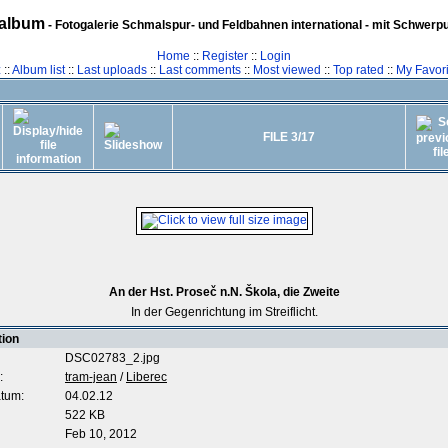
album
- Fotogalerie Schmalspur- und Feldbahnen international - mit Schwerp
Home
::
Register
::
Login
z
::
Album list
::
Last uploads
::
Last comments
::
Most viewed
::
Top rated
::
My Favori
FILE 3/17
An der Hst. Proseč n.N. Škola, die Zweite
In der Gegenrichtung im Streiflicht.
tion
DSC02783_2.jpg
:
tram-jean
/
Liberec
tum:
04.02.12
522 KB
Feb 10, 2012