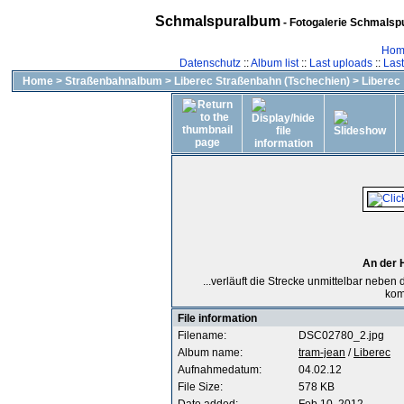
Schmalspuralbum
- Fotogalerie Schmalspu
Hom
Datenschutz
::
Album list
::
Last uploads
::
Las
Home
>
Straßenbahnalbum
>
Liberec Straßenbahn (Tschechien)
>
Liberec
An der H
...verläuft die Strecke unmittelbar neben
komp
File information
Filename:
DSC02780_2.jpg
Album name:
tram-jean
/
Liberec
Aufnahmedatum:
04.02.12
File Size:
578 KB