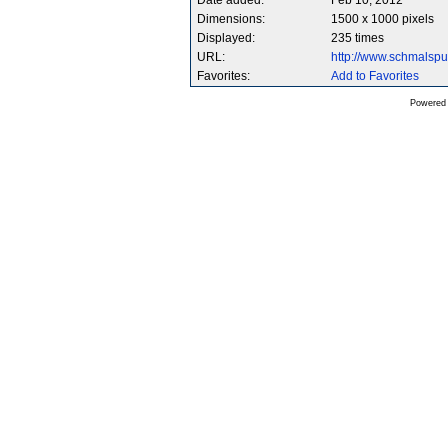
Date added:
Feb 10, 2012
Dimensions:
1500 x 1000 pixels
Displayed:
235 times
URL:
http://www.schmalsp
Favorites:
Add to Favorites
Powered