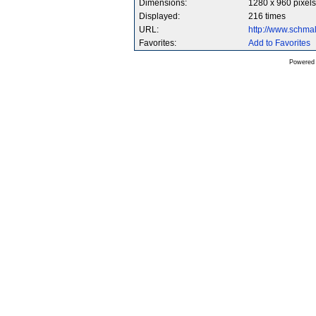
Dimensions:
1280 x 960 pixels
Displayed:
216 times
URL:
http://www.schm
Favorites:
Add to Favorites
Powered