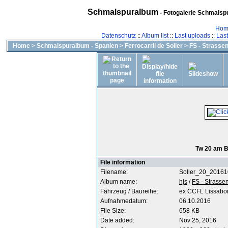
Schmalspuralbum
- Fotogalerie Schmalspu
Hom
Datenschutz
::
Album list
::
Last uploads
::
Las
Home
>
Schmalspuralbum - Spanien
>
Ferrocarril de Soller
>
FS - Strasse
Tw 20 am B
File information
Filename:
Soller_20_2016
Album name:
hjs
/
FS - Strass
Fahrzeug / Baureihe:
ex CCFL Lissabo
Aufnahmedatum:
06.10.2016
File Size:
658 KB
Date added:
Nov 25, 2016