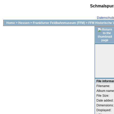
Schmalspur
Datenschut
Home
>
Hessen
>
Frankfurter Feldbahnmuseum (FFM)
>
FFM Historische 
File informa
Filename:
Album name
File Size:
Date added:
Dimensions:
Displayed: