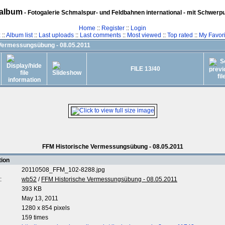
album
- Fotogalerie Schmalspur- und Feldbahnen international - mit Schwerp
Home
::
Register
::
Login
z
::
Album list
::
Last uploads
::
Last comments
::
Most viewed
::
Top rated
::
My Favori
Vermessungsübung - 08.05.2011
FILE 13/40
FFM Historische Vermessungsübung - 08.05.2011
tion
20110508_FFM_102-8288.jpg
:
wb52
/
FFM Historische Vermessungsübung - 08.05.2011
393 KB
May 13, 2011
1280 x 854 pixels
159 times