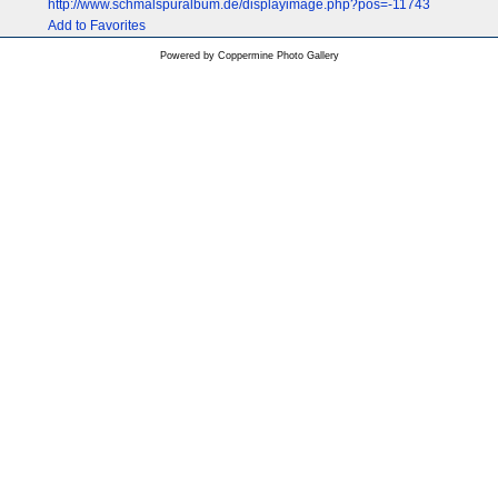
http://www.schmalspuralbum.de/displayimage.php?pos=-11743
Add to Favorites
Powered by
Coppermine Photo Gallery