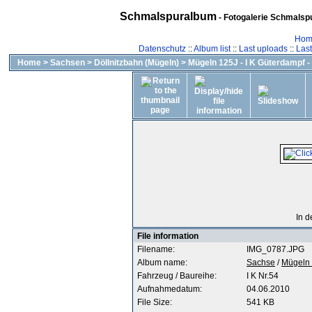
Schmalspuralbum
- Fotogalerie Schmalspu
Hom
Datenschutz
::
Album list
::
Last uploads
::
Las
Home
>
Sachsen
>
Döllnitzbahn (Mügeln)
>
Mügeln 125J - I K Güterdampf -
In d
File information
Filename:
IMG_0787.JPG
Album name:
Sachse
/
Mügeln 
Fahrzeug / Baureihe:
I K Nr.54
Aufnahmedatum:
04.06.2010
File Size:
541 KB