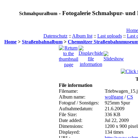
- Fotogalerie Schmalspur- und 
Schmalspuralbum
Hom
Datenschutz
::
Album list
::
Last uploads
::
Last
Home
>
Straßenbahnalbum
>
Chemnitzer Straßenbahnmuseu
T
File information
Filename:
Triebwagen_15.
Album name:
wolfgang
/
CS
Fotograf / Sonstiges:
925mm Spur
Aufnahmedatum:
21.6.2009
File Size:
336 KB
Date added:
Jul 22, 2009
Dimensions:
1200 x 900 pixel
Displayed:
134 times
URL:
http://www.schm