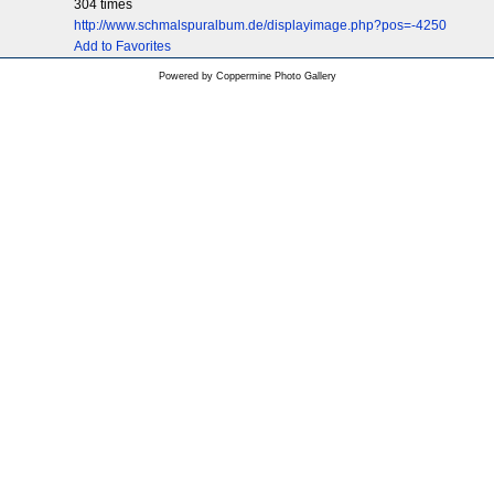
304 times
http://www.schmalspuralbum.de/displayimage.php?pos=-4250
Add to Favorites
Powered by
Coppermine Photo Gallery