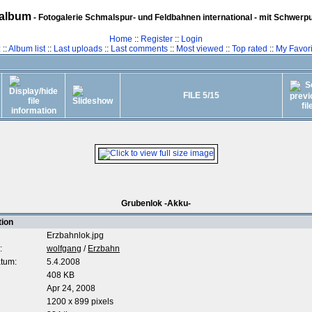
album
- Fotogalerie Schmalspur- und Feldbahnen international - mit Schwerp
Home
::
Register
::
Login
z
::
Album list
::
Last uploads
::
Last comments
::
Most viewed
::
Top rated
::
My Favori
FILE 5/15
Grubenlok -Akku-
tion
Erzbahnlok.jpg
:
wolfgang
/
Erzbahn
tum:
5.4.2008
408 KB
Apr 24, 2008
1200 x 899 pixels