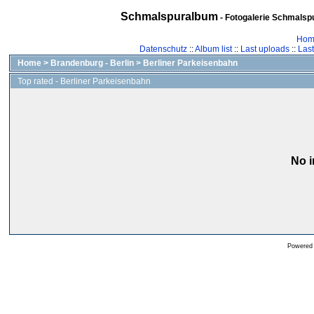
Schmalspuralbum
- Fotogalerie Schmalspu
Hom
Datenschutz
::
Album list
::
Last uploads
::
Las
Home
>
Brandenburg - Berlin
>
Berliner Parkeisenbahn
Top rated - Berliner Parkeisenbahn
No i
Powered