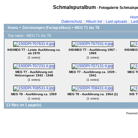
Schmalspuralbum
- Fotogalerie Schmalspu
Hom
Datenschutz
::
Album list
::
Last uploads
::
Las
Home
>
Zeichnungen (Farbgrafiken)
>
MEG T1 bis T8
Top rated - MEG T1 bis T8
IHS/MEG T7 - Letzte Ausführung ca.
IHS/MEG T7 - Ausführung 1967 -
IHS/MEG 
ab 1970
1969
(1 votes)
(1 votes)
MEG T7 - Ausführung mit
MEG T7 - Ausführung ca. 1939 -
MEG T6
Holzvergaser 1942 - 1948
1941
(1 votes)
(1 votes)
MEG T8 - Ausführung ca. 1969
MEG T8 - Ausführung ca. 1964 (1)
IHS T
(1 votes)
(1 votes)
13 files on 1 page(s)
Powered