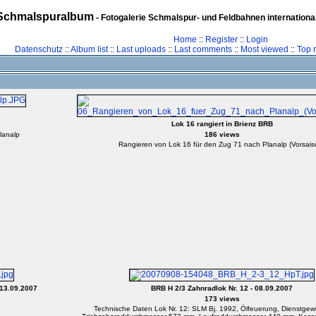
Schmalspuralbum
- Fotogalerie Schmalspur- und Feldbahnen internationa
Home
::
Register
::
Login
Datenschutz
::
Album list
::
Last uploads
::
Last comments
::
Most viewed
::
Top 
Lok 16 rangiert in Brienz BRB
lanalp
186 views
Rangieren von Lok 16 für den Zug 71 nach Planalp (Vorsais
 13.09.2007
BRB H 2/3 Zahnradlok Nr. 12 - 08.09.2007
173 views
Technische Daten Lok Nr. 12: SLM Bj. 1992, Ölfeuerung, Dienstgewi