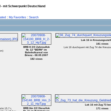
l - mit Schwerpunkt Deutschland
rated
::
My Favorites
::
Search
Lok 16 in Kreuzungsstell
181 views
BRB H 2/3 Zahnradlok
Lok 16 durchquert mit Zug 74 die Kreuzun
Nr. 12 "BERN" im
on)
Bahnhofsareal von
Brienz - 08.09.2007
182 views
Lok 16 mit Zug 73 be
BRB Hm 2/2 Diesellok
cht 15,7 t,
171 views
Nr. 11 im Bahnhof von