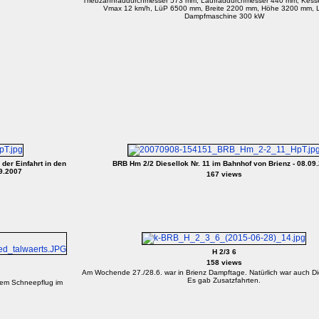
Triebzahnraddurchmesser 573 mm, Laufraddurchmesser 440 mm, Kessel
Vmax 12 km/h, LüP 6500 mm, Breite 2200 mm, Höhe 3200 mm, L
Dampfmaschine 300 kW
der Einfahrt in den
BRB Hm 2/2 Diesellok Nr. 11 im Bahnhof von Brienz - 08.09
09.2007
167 views
H 2/3 6
158 views
Am Wochende 27./28.6. war in Brienz Dampftage. Natürlich war auch Di
Es gab Zusatzfahrten.
 dem Schneepflug im