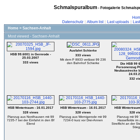
Schmalspuralbum
- Fotogalerie Schmalspu
Hom
Datenschutz
::
Album list
::
Last uploads
::
Las
Home
>
Sachsen-Anhalt
Most viewed - Sachsen-Anhalt
Ausfahrt Schierke
HSB 99.6001 in Gernrode -
333 views
25.03.2007
Mit dem P 8933 verlässt 99 236
333 views
den Bahnhof Schierke
Die HSB 99 6
Personenzug P8
Neubaustrecke b
24.03.
332 vi
HSB Wintertraum - 16.01.2017
HSB Wintertraum - 16.01.2017
HSB Wintertraum
328 views
328 views
328 vi
Planzug aus Nordhausen mit 99
Planzug aus Wernigerode mit 99
Planzug mit 99
7235-7 bei der Einfahrt in den Bf
7234-0 kurz vor Drei-Annen
Hasselfelde im
Elend
Streiflicht an der 
Stie