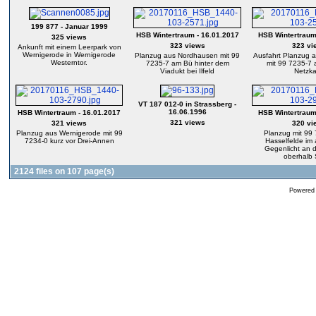
199 877 - Januar 1999
HSB Wintertraum - 16.01.2017
HSB Wintertraum
325 views
323 views
323 vi
Ankunft mit einem Leerpark von
Wernigerode in Wernigerode
Planzug aus Nordhausen mit 99
Ausfahrt Planzug 
Westerntor.
7235-7 am Bü hinter dem
mit 99 7235-7
Viadukt bei Ilfeld
Netzka
VT 187 012-0 in Strassberg -
16.06.1996
HSB Wintertraum - 16.01.2017
HSB Wintertraum
321 views
321 views
320 vi
Planzug aus Wernigerode mit 99
Planzug mit 99
7234-0 kurz vor Drei-Annen
Hasselfelde im
Gegenlicht an 
oberhalb 
2124 files on 107 page(s)
Powered