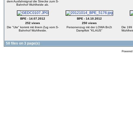
dem Ausfahrsignal die Strecke zum S-
Bahnhof Wuhlheide ab.
BPE - 14.07.2012
BPE - 14.10.2012
252 views
250 views
Die "Ute" kommt mit ihrem Zug vom S-
Personenzug mit der LOWA Bn2t
Die 199
Bahnhof Wuhlheide.
Dampflok "KLAUS"
Wuhlheid
58 files on 3 page(s)
Powered