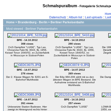
Schmalspuralbum
- Fotogalerie Schmalspu
Hom
Datenschutz
::
Album list
::
Last uploads
::
Las
Home
>
Brandenburg - Berlin
>
Berliner Parkeisenbahn
Most viewed - Berliner Parkeisenbahn
BPE - 14.10.2012
BPE - 14.10.2012
308 views
290 views
Cn2t Dampflok "LUISE", Typ Las,
Cn2t Dampflok "LUISE", Typ Las,
Die 199
Chrzanów Fabr-Nr. 3043, Bj. 1956,
Chrzanów Fabr-Nr. 3043, Bj. 1956,
Diesel
Kessel Torun 1640/52, ex Zuckerfabrik
Kessel Torun 1640/52, ex
Ziegel
in Wozuczyn in Südost-Polen
Zuckerfabrik in Wozuczyn in Südost-
Polen
BPE - 14.07.2012
BPE - 14.07.2012
276 views
269 views
Der 2. Klasse Wagen Nr. 6201 am S-
Der B4p 960-206 zählt mit zu den
Die Damp
Bahnhof Wuhlheide
ältesten Wagen im BPE Bestand. Die
Aufnahme entstand am S-Bahnhof
Wuhlheide.
BPE - 14.07.2012
BPE - 14.10.2012
261 views
257 views
Unbesetzte Station Badesee. Hier
Cn2t Dampflok "LUISE"
LOWA Bn
zweigt im Hintergrund rechts hinter
1950, ex