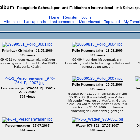
album
- Fotogalerie Schmalspur- und Feldbahnen international - mit Schwerp
Home
::
Register
::
Login
z
::
Album list
::
Last uploads
::
Last comments
::
Most viewed
::
Top rated
::
My Favori
Prignitzer Kleinbahn - 31.05.1969
Pollo Museumsbahn - 13.08.2005
905 views
807 views
99 4511 vor dem letzten planmäßigen
99 4644 auf dem Museumsgleis in
sonenzug des Pollo, am 31. Mai 1969 am
Lindenberg, nicht betriebsfähig, soll aber mal
M
Haltepunkt Kötzlin.
aufgearbeitet werden.
Pollo Museumsbahn - 25.05.2006
Personenwagen 970-864, Bj. 1907 -
In
665 views
27.07.2007
Gastlok 99 4511 der Preßnitztalbahn am
704 views
25.05.2006 (Himmelfahrt) beim Pollo in
Mesendorf kurz vor der Ausfahrt. Genau
diese Lok war früher im Bestand des Pollo
und hat am 31.05.1969 den letzten
planmäßigen Personenzug gezogen.
Personenwagen - 27.07.2007
Wagen 970-851 - 27.07.2007
Di
634 views
628 views