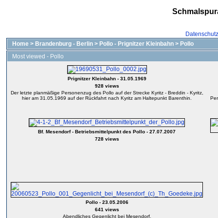
Schmalspur
Datenschut
Home
>
Brandenburg - Berlin
>
Pollo - Prignitzer Kleinbahn
>
Pollo
Most viewed - Pollo
Prignitzer Kleinbahn - 31.05.1969
928 views
Der letzte planmäßige Personenzug des Pollo auf der Strecke Kyritz - Breddin - Kyritz,
hier am 31.05.1969 auf der Rückfahrt nach Kyritz am Haltepunkt Barenthin.
Per
Bf. Mesendorf - Betriebsmittelpunkt des Pollo - 27.07.2007
728 views
Pollo - 23.05.2006
641 views
Abendliches Gegenlicht bei Mesendorf,