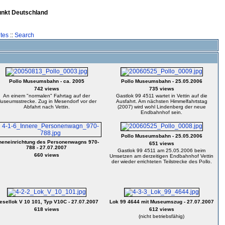
unkt Deutschland
tes
::
Search
Pollo Museumsbahn - ca. 2005
Pollo Museumsbahn - 25.05.2006
742 views
735 views
An einem "normalen" Fahrtag auf der
Gastlok 99 4511 wartet in Vettin auf die
useumsstrecke. Zug in Mesendorf vor der
Ausfahrt. Am nächsten Himmelfahrtstag
Abfahrt nach Vettin.
(2007) wird wohl Lindenberg der neue
Endbahnhof sein.
Pollo Museumsbahn - 25.05.2006
neneinrichtung des Personenwagns 970-
651 views
788 - 27.07.2007
Gastlok 99 4511 am 25.05.2006 beim
660 views
Umsetzen am derzeitigen Endbahnhof Vettin
der wieder errichteten Teilstrecke des Pollo.
esellok V 10 101, Typ V10C - 27.07.2007
Lok 99 4644 mit Museumszug - 27.07.2007
618 views
612 views
(nicht betriebsfähig)