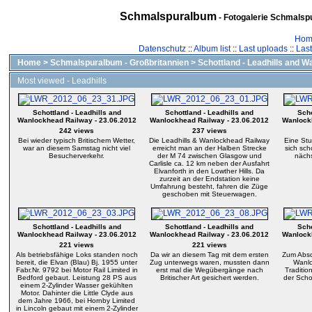
Schmalspuralbum
- Fotogalerie Schmalspu
Hom
Datenschutz
::
Album list
::
Last uploads
::
Las
Home
>
Schmalspuralbum - Großbritannien
>
Schottland - Leadhills and 
Most viewed - Leadhills
Schottland - Leadhills and
Schottland - Leadhills and
Scho
Wanlockhead Railway - 23.06.2012
Wanlockhead Railway - 23.06.2012
Wanlockh
242 views
237 views
Bei wieder typisch Britischem Wetter,
Die Leadhills & Wanlockhead Railway
Eine Stu
war an diesem Samstag nicht viel
erreicht man an der Halben Strecke
sich sch
Besucherverkehr.
der M 74 zwischen Glasgow und
nächs
Carlisle ca. 12 km neben der Ausfahrt
Elvanforth in den Lowther Hills. Da
zurzeit an der Endstation keine
Umfahrung besteht, fahren die Züge
geschoben mit Steuerwagen.
Schottland - Leadhills and
Schottland - Leadhills and
Scho
Wanlockhead Railway - 23.06.2012
Wanlockhead Railway - 23.06.2012
Wanlockh
221 views
221 views
Als betriebsfähige Loks standen noch
Da wir an diesem Tag mit dem ersten
Zum Absc
bereit, die Elvan (Blau) Bj. 1955 unter
Zug unterwegs waren, mussten dann
Wanlo
Fabr.Nr. 9792 bei Motor Rail Limited in
erst mal die Wegübergänge nach
Traditio
Bedford gebaut. Leistung 28 PS aus
Britischer Art gesichert werden.
der Scho
einem 2-Zylinder Wasser gekühlten
Motor. Dahinter die Little Clyde aus
dem Jahre 1966, bei Hornby Limited
in Lincoln gebaut mit einem 2-Zylinder