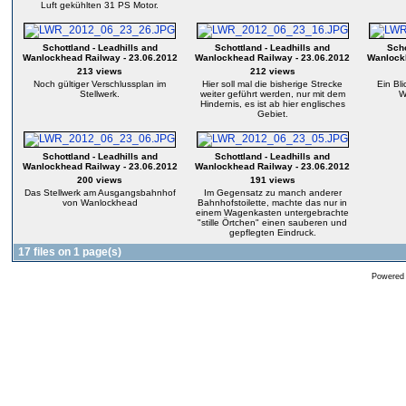
Luft gekühlten 31 PS Motor.
Schottland - Leadhills and
Schottland - Leadhills and
Scho
Wanlockhead Railway - 23.06.2012
Wanlockhead Railway - 23.06.2012
Wanlockh
213 views
212 views
Noch gültiger Verschlussplan im
Hier soll mal die bisherige Strecke
Ein Bli
Stellwerk.
weiter geführt werden, nur mit dem
W
Hindernis, es ist ab hier englisches
Gebiet.
Schottland - Leadhills and
Schottland - Leadhills and
Wanlockhead Railway - 23.06.2012
Wanlockhead Railway - 23.06.2012
200 views
191 views
Das Stellwerk am Ausgangsbahnhof
Im Gegensatz zu manch anderer
von Wanlockhead
Bahnhofstoilette, machte das nur in
einem Wagenkasten untergebrachte
"stille Örtchen" einen sauberen und
gepflegten Eindruck.
17 files on 1 page(s)
Powered