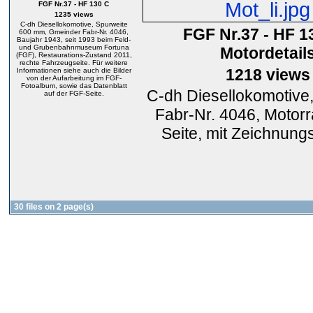
FGF Nr.37 - HF 130 C
1235 views
C-dh Diesellokomotive, Spurweite
FGF Nr.37 - HF 1
600 mm, Gmeinder Fabr-Nr. 4046,
Baujahr 1943, seit 1993 beim Feld-
und Grubenbahnmuseum Fortuna
Motordetail
(FGF), Restaurations-Zustand 2011,
rechte Fahrzeugseite. Für weitere
1218 views
Informationen siehe auch die Bilder
von der Aufarbeitung im FGF-
Fotoalbum, sowie das Datenblatt
C-dh Diesellokomotive
auf der FGF-Seite.
Fabr-Nr. 4046, Motorr
Seite, mit Zeichnun
30 files on 2 page(s)