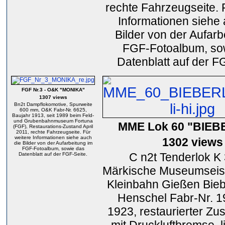
rechte Fahrzeugseite. 
Informationen siehe 
Bilder von der Aufarb
FGF-Fotoalbum, so
Datenblatt auf der F
FGF Nr.3 - O&K "MONIKA"
1307 views
Bn2t Dampflokomotive, Spurweite
600 mm, O&K Fabr-Nr. 6625,
Baujahr 1913, seit 1989 beim Feld-
und Grubenbahnmuseum Fortuna
MME Lok 60 "BIEB
(FGF), Restaurations-Zustand April
2011, rechte Fahrzeugseite. Für
weitere Informationen siehe auch
1302 views
die Bilder von der Aufarbeitung im
FGF-Fotoalbum, sowie das
C n2t Tenderlok K 
Datenblatt auf der FGF-Seite.
Märkische Museumseis
Kleinbahn Gießen Bieb
Henschel Fabr-Nr. 19
1923, restaurierter Zu