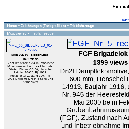
Schmal
Date
Home
>
Zeichnungen (Farbgrafiken)
>
Triebfahrzeuge
Most viewed - Triebfahrzeuge
FGF Brigadelok 
MME Lok 60 "BIEBERLIES"
1508 views
1399 views
C n2t Tenderlok K 33.10, Märkische
Museumseisenbahn, ex Kleinbahn
Dn2t Dampflokomotive,
Gießen Bieber, GB 60, Henschel
Fabr-Nr. 19979, Bj. 1923,
restaurierter Zustand 2007 mit
600 mm, Henschel F
Druckluftbremse, rechte Seite und
Stirnansicht
14913, Baujahr 1916,
Nr. 945 der Heeresfeld
Mai 2000 beim Fel
Grubenbahnmuseum 
(FGF), Zustand nach A
und Inbetriebnahme im