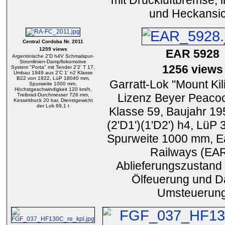
mit Druckluftbremse, l
und Heckansic
Central Cordoba Nr. 2011
1259 views
EAR 5928
Argentinische 2'D h4V Schmalspur-
Stromlinien-Dampflokomotive
1256 views
System "Porta" mit Tender 2'2' T 17,
Umbau 1949 aus 2'C 1' n2 Klasse
B22 von 1922, LüP 18040 mm,
Garratt-Lok "Mount Kil
Spurweite 1000 mm,
Höchstgeschwindigkeit 120 km/h,
Lizenz Beyer Peaco
Treibrad-Durchmesser 726 mm,
Kesseldruck 20 bar, Dienstgewicht
der Lok 69,1 t
Klasse 59, Baujahr 19
(2'D1')(1'D2') h4, LüP
Spurweite 1000 mm, Ea
Railways (EAR
Ablieferungszustand
Ölfeuerung und D
Umsteuerun