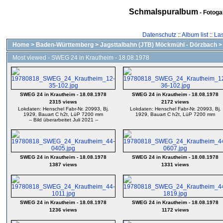
Schmalspuralbum
- Fotoga
Datenschutz
::
Album list
::
Las
Home
>
Baden-Württemberg
>
Jagsttalbahn (JTB) Möckmühl - Dörzbach
Most viewed - SWEG 24 in Krautheim - 18.08.1978
SWEG 24 in Krautheim - 18.08.1978
SWEG 24 in Krautheim - 18.08.1978
2315 views
2172 views
Lokdaten: Henschel Fabr-Nr. 20993, Bj.
Lokdaten: Henschel Fabr-Nr. 20993, Bj.
1929, Bauart C h2t, LüP 7200 mm
1929, Bauart C h2t, LüP 7200 mm
-- Bild überarbeitet Juli 2021 --
SWEG 24 in Krautheim - 18.08.1978
SWEG 24 in Krautheim - 18.08.1978
1387 views
1331 views
SWEG 24 in Krautheim - 18.08.1978
SWEG 24 in Krautheim - 18.08.1978
1236 views
1172 views