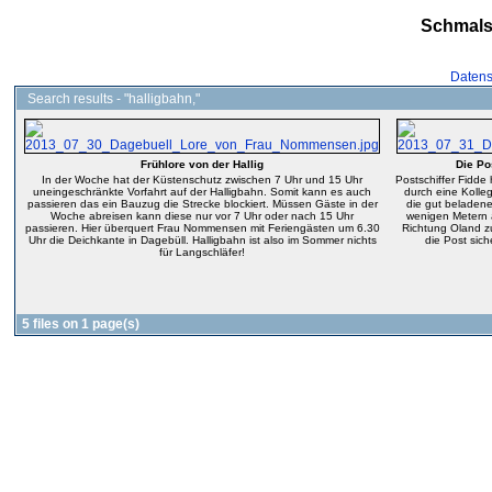
Schmals
Datens
Search results - "halligbahn,"
Frühlore von der Hallig
Die Pos
In der Woche hat der Küstenschutz zwischen 7 Uhr und 15 Uhr
Postschiffer Fidde
uneingeschränkte Vorfahrt auf der Halligbahn. Somit kann es auch
durch eine Kollegi
passieren das ein Bauzug die Strecke blockiert. Müssen Gäste in der
die gut beladene
Woche abreisen kann diese nur vor 7 Uhr oder nach 15 Uhr
wenigen Metern
passieren. Hier überquert Frau Nommensen mit Feriengästen um 6.30
Richtung Oland z
Uhr die Deichkante in Dagebüll. Halligbahn ist also im Sommer nichts
die Post sich
für Langschläfer!
5 files on 1 page(s)