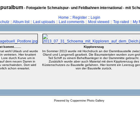
puralbum
- Fotogalerie Schmalspur- und Feldbahnen international - mit Sc
Home
::
Register
::
Login
chutz
::
Album list
::
Last uploads
::
Last comments
::
Most viewed
::
Top rated
::
My F
t kommt........
Kipplorenzug
 hat wohl Urlaub und wurde
Im Sommer 2013 wurde mit Hochdruck an der Dammbaustelle zwis
n vertreten. Hier knattert
Oland und Langeneß gearbeit. Die Baumaterialen wurden zum gr
 Lore durch Kurve um in
Teil Schiff zu einem Behelfsanleger in der Dammmitte gebracht.
 auf dem neuen Damm in
Zusätzlich wurde aber auch Material mit dem Kipplorenzug des
u verschwinden. Dort wird
Küstenschutzes zu Baustelle gefahren. Hier kommt ein Leerzug ge
erlich schon erwartet.
von der Baustelle zurück.
Powered by
Coppermine Photo Gallery