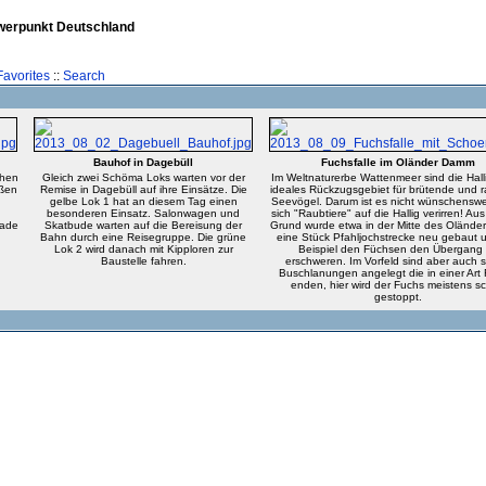
hwerpunkt Deutschland
avorites
::
Search
Bauhof in Dagebüll
Fuchsfalle im Oländer Damm
chen
Gleich zwei Schöma Loks warten vor der
Im Weltnaturerbe Wattenmeer sind die Hall
oßen
Remise in Dagebüll auf ihre Einsätze. Die
ideales Rückzugsgebiet für brütende und 
gelbe Lok 1 hat an diesem Tag einen
Seevögel. Darum ist es nicht wünschenswe
besonderen Einsatz. Salonwagen und
sich "Raubtiere" auf die Hallig verirren! Au
rade
Skatbude warten auf die Bereisung der
Grund wurde etwa in der Mitte des Oländ
Bahn durch eine Reisegruppe. Die grüne
eine Stück Pfahljochstrecke neu gebaut
Lok 2 wird danach mit Kipploren zur
Beispiel den Füchsen den Übergang
Baustelle fahren.
erschweren. Im Vorfeld sind aber auch 
Buschlanungen angelegt die in einer Art
enden, hier wird der Fuchs meistens s
gestoppt.