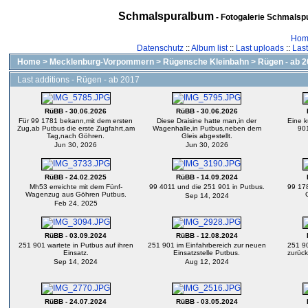
Schmalspuralbum
- Fotogalerie Schmalspu
Hom
Datenschutz
::
Album list
::
Last uploads
::
Las
Home
>
Mecklenburg-Vorpommern
>
Rügensche Kleinbahn
>
Rügen - ab 
Last additions - Rügen - ab 2017
RüBB - 30.06.2026
RüBB - 30.06.2026
Für 99 1781 bekann,mit dem ersten
Diese Draisine hatte man,in der
Eine k
Zug,ab Putbus die erste Zugfahrt,am
Wagenhalle,in Putbus,neben dem
901
Tag,nach Göhren.
Gleis abgestellt.
Jun 30, 2026
Jun 30, 2026
RüBB - 24.02.2025
RüBB - 14.09.2024
Mh53 erreichte mit dem Fünf-
99 4011 und die 251 901 in Putbus.
99 17
Wagenzug aus Göhren Putbus.
Sep 14, 2024
Feb 24, 2025
RüBB - 03.09.2024
RüBB - 12.08.2024
251 901 wartete in Putbus auf ihren
251 901 im Einfahrbereich zur neuen
251 90
Einsatz.
Einsatzstelle Putbus.
zurück
Sep 14, 2024
Aug 12, 2024
RüBB - 24.07.2024
RüBB - 03.05.2024