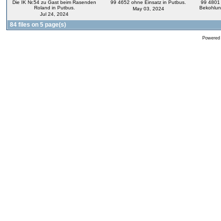
Die IK Nr.54 zu Gast beim Rasenden
99 4652 ohne Einsatz in Putbus.
99 4801
Roland in Putbus.
Bekohlun
May 03, 2024
Jul 24, 2024
84 files on 5 page(s)
Powered