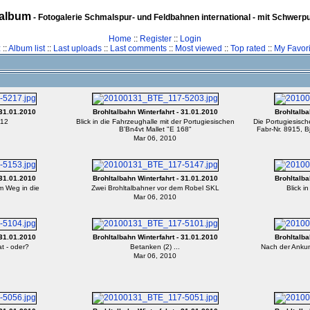
album
- Fotogalerie Schmalspur- und Feldbahnen international - mit Schwerp
Home
::
Register
::
Login
z
::
Album list
::
Last uploads
::
Last comments
::
Most viewed
::
Top rated
::
My Favori
 31.01.2010
Brohltalbahn Winterfahrt - 31.01.2010
Brohltalba
112
Blick in die Fahrzeughalle mit der Portugiesischen
Die Portugiesisch
B'Bn4vt Mallet "E 168"
Fabr-Nr. 8915, Bj
Mar 06, 2010
 31.01.2010
Brohltalbahn Winterfahrt - 31.01.2010
Brohltalba
m Weg in die
Zwei Brohltalbahner vor dem Robel SKL
Blick i
Mar 06, 2010
 31.01.2010
Brohltalbahn Winterfahrt - 31.01.2010
Brohltalba
t - oder?
Betanken (2) ...
Nach der Ankunf
Mar 06, 2010