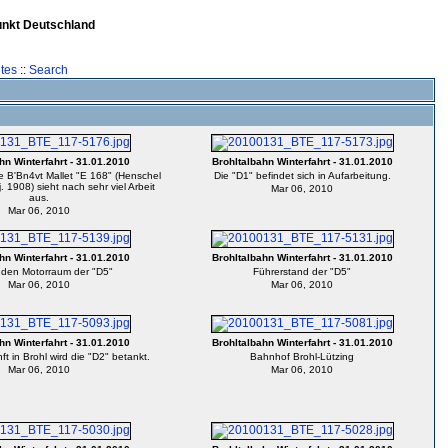
unkt Deutschland
tes
::
Search
hn Winterfahrt - 31.01.2010
Brohltalbahn Winterfahrt - 31.01.2010
e B'Bn4vt Mallet "E 168" (Henschel
Die "D1" befindet sich in Aufarbeitung.
. 1908) sieht nach sehr viel Arbeit
Mar 06, 2010
aus.
Mar 06, 2010
hn Winterfahrt - 31.01.2010
Brohltalbahn Winterfahrt - 31.01.2010
n den Motorraum der "D5"
Führerstand der "D5"
Mar 06, 2010
Mar 06, 2010
hn Winterfahrt - 31.01.2010
Brohltalbahn Winterfahrt - 31.01.2010
t in Brohl wird die "D2" betankt.
Bahnhof Brohl-Lützing
Mar 06, 2010
Mar 06, 2010