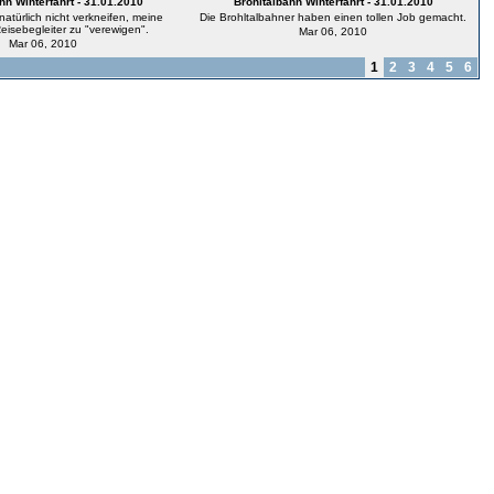
hn Winterfahrt - 31.01.2010
Brohltalbahn Winterfahrt - 31.01.2010
 natürlich nicht verkneifen, meine
Die Brohltalbahner haben einen tollen Job gemacht.
eisebegleiter zu "verewigen".
Mar 06, 2010
Mar 06, 2010
1
2
3
4
5
6