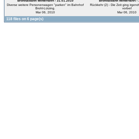
Brohltalbahn Winterfahrt - 31.01.2010
Brohltalbahn Winterfahrt -
Diverse weitere Personenwagen "parken" im Bahnhof
Rückkehr (2) - Die Zeit ging irgend
Brohl-Lützing.
vorbei!
Mar 06, 2010
Mar 06, 2010
118 files on 6 page(s)