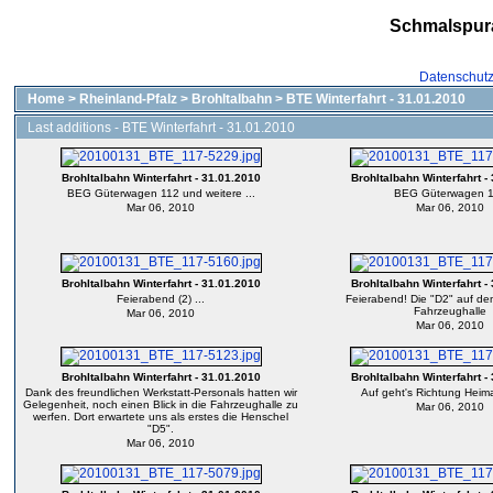
Schmalspur
Datenschut
Home
>
Rheinland-Pfalz
>
Brohltalbahn
>
BTE Winterfahrt - 31.01.2010
Last additions - BTE Winterfahrt - 31.01.2010
Brohltalbahn Winterfahrt - 31.01.2010
Brohltalbahn Winterfahrt -
BEG Güterwagen 112 und weitere ...
BEG Güterwagen 
Mar 06, 2010
Mar 06, 2010
Brohltalbahn Winterfahrt - 31.01.2010
Brohltalbahn Winterfahrt -
Feierabend (2) ...
Feierabend! Die "D2" auf de
Fahrzeughalle
Mar 06, 2010
Mar 06, 2010
Brohltalbahn Winterfahrt - 31.01.2010
Brohltalbahn Winterfahrt -
Dank des freundlichen Werkstatt-Personals hatten wir
Auf geht's Richtung Heima
Gelegenheit, noch einen Blick in die Fahrzeughalle zu
Mar 06, 2010
werfen. Dort erwartete uns als erstes die Henschel
"D5".
Mar 06, 2010