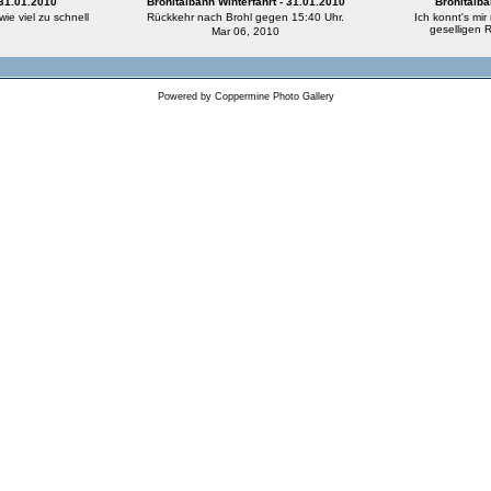
 31.01.2010
Brohltalbahn Winterfahrt - 31.01.2010
Brohltalba
wie viel zu schnell
Rückkehr nach Brohl gegen 15:40 Uhr.
Ich konnt's mir
geselligen R
Mar 06, 2010
Powered by
Coppermine Photo Gallery