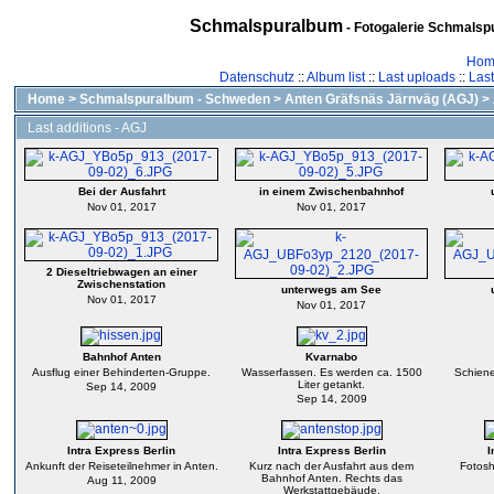
Schmalspuralbum
- Fotogalerie Schmalspu
Hom
Datenschutz
::
Album list
::
Last uploads
::
Las
Home
>
Schmalspuralbum - Schweden
>
Anten Gräfsnäs Järnväg (AGJ)
>
Last additions - AGJ
Bei der Ausfahrt
in einem Zwischenbahnhof
Nov 01, 2017
Nov 01, 2017
2 Dieseltriebwagen an einer
Zwischenstation
unterwegs am See
Nov 01, 2017
Nov 01, 2017
Bahnhof Anten
Kvarnabo
Ausflug einer Behinderten-Gruppe.
Wasserfassen. Es werden ca. 1500
Schiene
Liter getankt.
Sep 14, 2009
Sep 14, 2009
Intra Express Berlin
Intra Express Berlin
I
Ankunft der Reiseteilnehmer in Anten.
Kurz nach der Ausfahrt aus dem
Fotosh
Bahnhof Anten. Rechts das
Aug 11, 2009
Werkstattgebäude.