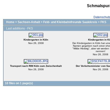
Schmalspur
Datenschut
Home
>
Sachsen-Anhalt
>
Feld- und Kleinbahnfreunde Saalekreis
>
FKS
Last additions - FKS
Kindergarten in Köln
Kindergarten in K
Nov 26, 2008
Der Kindergarten in Köln hat uns
Namen gegeben nach einer ehem
"Wilde Hedwig", aber wir werden 
nennen!
Nov 26, 2008
Transport nach RIM Köln zum Zwischenhalt
Der Verkehsminister von Sa
Nov 26, 2008
Nov 26, 2008
10 files on 1 page(s)