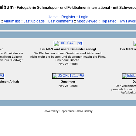
album
- Fotogalerie Schmalspur- und Feldbahnen international - mit Schwerp
Home
::
Register
::
Login
z
::
Album list
::
Last uploads
::
Last comments
::
Most viewed
::
Top rated
::
My Favori
öln
Bei MAN wird unsre Gmeinder zerlegt
Bei MAN wi
rer Gmeinder ein
Die Bleche von unsrer Gmeinder sind leider auch
aligen Leiterin
nicht mehr die besten und deswegen macht die Firma
sie nur "Hedwig"
uns neue Bleche!
Nov 26, 2008
chsen-Anhalt
Gmeinder
De
Nov 26, 2008
Der Verkehrsm
persönlich, um un
Aufarbeitu
Powered by
Coppermine Photo Gallery