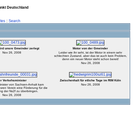
unkt Deutschland
tes
::
Search
rd unsre Gmeinder zerlegt
Motor von der Gmeinder
Nov 26, 2008
Leider wie ihr seht, ist der Motor in einem sehr
schlechten Zustand, aber das ist auch kein Problem,
denn ein neuer Motor steht schon bereit!
Nov 26, 2008
r Verkehsminister
Zwischenhalt für etliche Tage im RIM Köln
inister von Sachsen-Anhalt kam
Nov 26, 2008
sren Verein eine Förderung für die
ng der Ns2f zu überbringen.
Nov 26, 2008