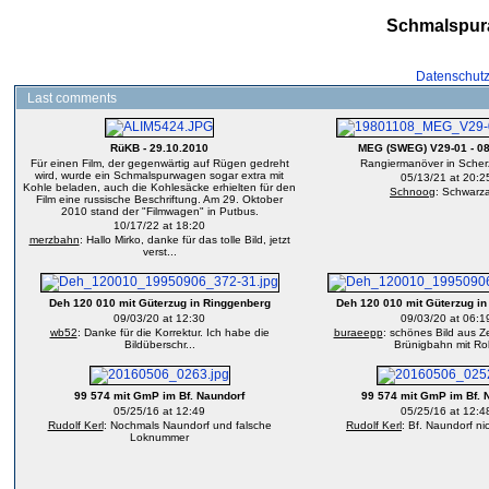
Schmalspur
Datenschut
Last comments
RüKB - 29.10.2010
MEG (SWEG) V29-01 - 08
Für einen Film, der gegenwärtig auf Rügen gedreht
Rangiermanöver in Scher
wird, wurde ein Schmalspurwagen sogar extra mit
05/13/21 at 20:2
Kohle beladen, auch die Kohlesäcke erhielten für den
Schnoog
: Schwarz
Film eine russische Beschriftung. Am 29. Oktober
2010 stand der "Filmwagen" in Putbus.
10/17/22 at 18:20
merzbahn
: Hallo Mirko, danke für das tolle Bild, jetzt
verst...
Deh 120 010 mit Güterzug in Ringgenberg
Deh 120 010 mit Güterzug i
09/03/20 at 12:30
09/03/20 at 06:1
wb52
: Danke für die Korrektur. Ich habe die
buraeepp
: schönes Bild aus Z
Bildüberschr...
Brünigbahn mit Rol
99 574 mit GmP im Bf. Naundorf
99 574 mit GmP im Bf. 
05/25/16 at 12:49
05/25/16 at 12:4
Rudolf Kerl
: Nochmals Naundorf und falsche
Rudolf Kerl
: Bf. Naundorf n
Loknummer