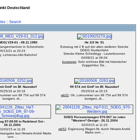
unkt Deutschland
tes
::
Search
EG) V29-01 - 08.11.1980
He 2/2 Nr. 51
Rangiermanöver in Scherzheim.
Extrazug mit 2 B auf der alten steileren Strecke
DGEG Studienfahrt
05/13/21 at 20:23
Strecke Kleine Scheidegg - Lauterbrunnen
g
: Lichtenau-Ulm Bahnhof
04/08/21 at 06:04
buraeepp
: Sehr schönes Bild mit historischer
Zuggarnitur. Da...
mit GmP im Bf. Naundorf
99 574 mit GmP im Bf. Naundorf
05/25/16 at 20:16
05/25/16 at 20:15
knummer von 99 754 auf 99 574
wb52
: Ok, Loknummer von 99 754 auf 99 574
korrigiert, dt...
korrigiert, dt...
SOEG Personenwagen 970-567 im roten
"Western"-Design - 26.11.2004
ug 97-09-59 in Radebeul Ost -
26.11.2004
02/03/15 at 11:23
wb52
: Ergänzung Wagen-Nr. durch Hinweis André
02/03/15 at 11:26
Marks vom ...
Ortsangabe laut Hinweis André Marks
vom ...