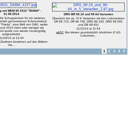
g mit WEM 99 3312 "DIANA" -
31.08.2014
DRG BR 99.19 und 99.64 Varianten
die Schuppentore für ein weiteres
Übersicht der sä. VI K Varianten mit den Lokomotiven
 Betrieb genommenes Schmuckstück
DR 99 715, DR 99 706, DRG 99 193, DRG 99 650
 "Frieda", eine Mv8 von O&K, weilte
und DB 99 651
und 2013 mehr oder weniger als
11/10/14 at 11:54
und wurde nun wieder mustergültig
wb52
: Bei diesen grundsätzlich ähnlichen E h2t
aufgearbeitet.
Lokomotiv...
11/29/14 at 13:44
 Zierlinien bestehen auf den Bildern
hie...
1
2
3
4
5