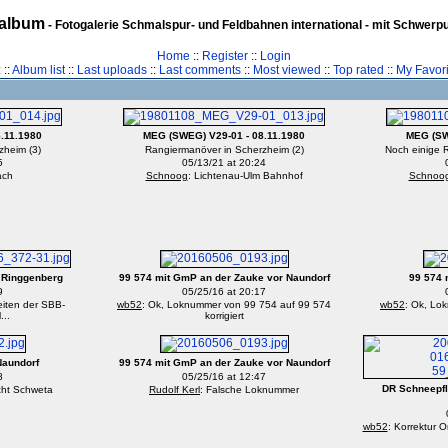
album
- Fotogalerie Schmalspur- und Feldbahnen international - mit Schwerp
Home
::
Register
::
Login
z
::
Album list
::
Last uploads
::
Last comments
::
Most viewed
::
Top rated
::
My Favori
.11.1980
MEG (SWEG) V29-01 - 08.11.1980
MEG (SW
zheim (3)
Rangiermanöver in Scherzheim (2)
Noch einige 
5
05/13/21 at 20:24
ach
Schnoog
: Lichtenau-Ulm Bahnhof
Schnoo
n Ringgenberg
99 574 mit GmP an der Zauke vor Naundorf
99 574 
9
05/25/16 at 20:17
eiten der SBB-
wb52
: Ok, Loknummer von 99 754 auf 99 574
wb52
: Ok, Lo
...
korrigiert
Naundorf
99 574 mit GmP an der Zauke vor Naundorf
8
05/25/16 at 12:47
DR Schneepfl
icht Schweta
Rudolf Kerl
: Falsche Loknummer
wb52
: Korrektur 