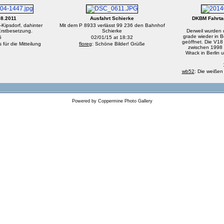
08.2011
Ausfahrt Schierke
DKBM Fahrta
Kipsdorf, dahinter
Mit dem P 8933 verlässt 99 236 den Bahnhof
rstbesetzung.
Schierke
Derweil wurden 
grade wieder in
5
02/01/15 at 18:32
geöffnet. Die V18
für die Mitteilung
floreg
: Schöne Bilder! Grüße
zwischen 1998 
Wrack in Berlin 
wb52
: Die weißen
Powered by
Coppermine Photo Gallery