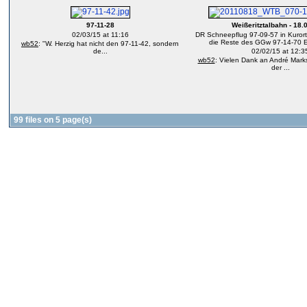
97-11-28
Weißeritztalbahn - 18.
02/03/15 at 11:16
DR Schneepflug 97-09-57 in Kurort-
die Reste des GGw 97-14-70 E
wb52
: "W. Herzig hat nicht den 97-11-42, sondern
de...
02/02/15 at 12:3
wb52
: Vielen Dank an André Marks 
der ...
99 files on 5 page(s)