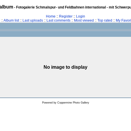
album
- Fotogalerie Schmalspur- und Feldbahnen international - mit Schwerp
Home
::
Register
::
Login
z
::
Album list
::
Last uploads
::
Last comments
::
Most viewed
::
Top rated
::
My Favori
No image to display
Powered by
Coppermine Photo Gallery